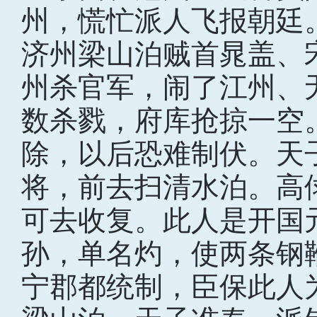
州，慌忙派人飞报朝廷
济州梁山泊贼首晁盖、
州杀官军，闹了江州、
数杀戮，府库抢掠一空
除，以后恐难制伏。天
将，前去扫清水泊。高
可去收复。此人是开国
孙，单名灼，使两条钢
宁郡都统制，臣保此人