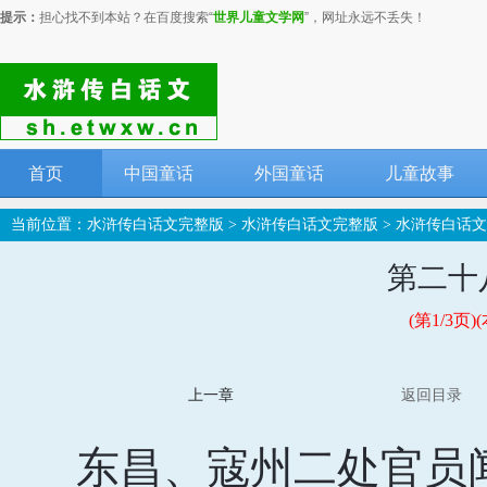
提示：
担心找不到本站？在百度搜索“
世界儿童文学网
”，网址永远不丢失！
首页
中国童话
外国童话
儿童故事
当前位置：
水浒传白话文完整版
>
水浒传白话文完整版
>
水浒传白话文
第二十
(第1/3
上一章
返回目录
东昌、寇州二处官员