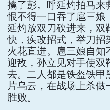
擒了彭。呼延灼拍马来
恨不得一口吞了扈三娘
延灼放双刀砍进来，双
快，疾改招式，举刀招
火花直迸。扈三娘自知
迎敌，孙立见对手使双
去。二人都是铁盔铁甲
片乌云，在战场上杀做
胜败。