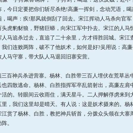
，今日定要把你们斩尽杀绝!高廉一挥剑，念动咒语，喝
指，喝声：疾!那风就倒刮了回去。宋江挥动人马杀向官军
万头虎豹豺狼，野猪巨蟒，向宋江军中扑去。宋江的人马
挥人马追杀过去，直追了二十余里，方才得胜回城。宋江
：我们连败两阵，破不了他妖术，如何是好?吴用说：高
数人马守寨，带大队人马退回旧寨安营。
步领三百神兵杀进营寨。杨林、白胜带三百人埋伏在荒草丛
兵也四散逃命。杨林、白胜指挥军卒乱箭射出，高廉左肩
个活的。转眼间云收雨住，满天星斗。二人押解俘虏来到
五里，我们这里却是晴天。有人说：这是妖术摄来的。杨
宋江赏了杨林、白胜，教把神兵斩首，分拨众头领在大寨
助阵。