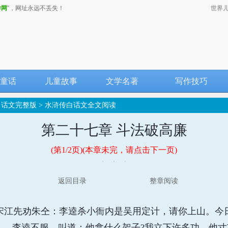
学网
”，网址永远不丢失！
世界
童话
儿童故事
文学名著
写作技巧
白话文完整版
>
水浒传白话文全文阅读
第二十七章 斗法破高廉
(第1/2页)(本章未完，请点击下一页)
返回目录
整章阅读
江先劝朱仝：李逵杀小衙内是吴用定计，请你上山。今
礼。李逵不服，叫道：他拿什么架子?我立下许多功，他寸