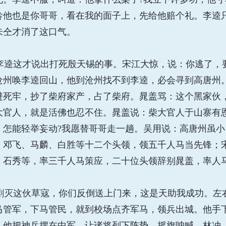
龄他也是你哥哥，看在我的面子上，先给他赔个礼。李逵
朱仝才消了这口气。
逵这才说出打死殷天锡的事。宋江大惊，说：你逃了，
沧州唤李逵回山，他到沧州找不到李逵，必会寻到高唐州
进死牢，抄了柴府家产，占了柴府。晁盖骂：这个黑家伙
大官人，就是活佛也忍不住。晁盖说：柴大官人于山寨有
，怎能轻举妄动?我愿替哥哥走一趟。吴用说：高唐州虽
、邓飞、马麟、白胜等十二个头领，领五千人马当先锋；
、石秀等，率三千人马策应，二十位头领辞别晁盖，率人
灭这伙草寇，你们反倒送上门来，这是天助我成功。左
马管军，下马管民，就到校场点齐军马，领兵出城。他手
。他把神兵摆在中军，让诸将列下阵势，摇旗呐喊。林冲