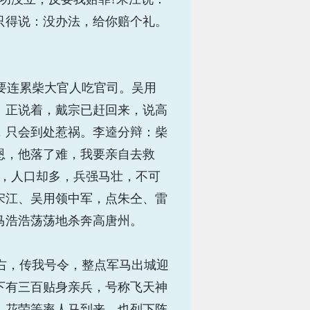
只得说：没办法，给你赔个礼。
要连累柴大官人吃官司。吴用
。正说着，戴宗已赶回来，说高
，只会到处惹祸。李逵分辩：柴
恩，他落了难，我要亲自去救
小，人口却多，兵强马壮，不可
宋江、吴用领中军，点朱仝、雷
马浩浩荡荡地杀奔高唐州。
右，传我号令，整点军马出城迎
下有三百贴身亲兵，号称飞天神
、花荣等率人马到来，也列下阵