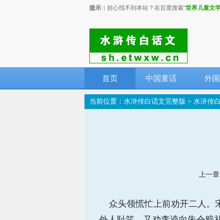
提示：
担心找不到本站？在百度搜索“
世界儿童文
首页
中国童话
外国
当前位置：
水浒传白话文完整版
>
水浒传
上一章
众头领慌忙上前劝开二人。宋
外人耻笑。又劝李逵向朱仝赔