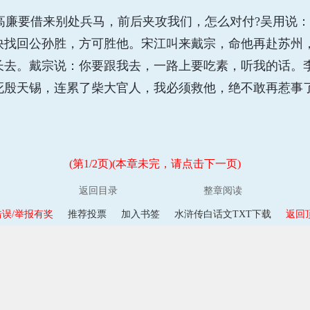
廉要借来别处兵马，前后夹攻我们，怎么对付?吴用说：
快找回公孙胜，方可胜他。宋江叫来戴宗，命他再赴苏州
长去。戴宗说：你要跟我去，一路上要吃素，听我的话。
死殷天锡，连累了柴大官人，我必须救他，绝不敢再惹事
(第1/2页)(本章未完，请点击下一页)
返回目录
整章阅读
误/举报有奖
推荐投票
加入书签
水浒传白话文TXT下载
返回