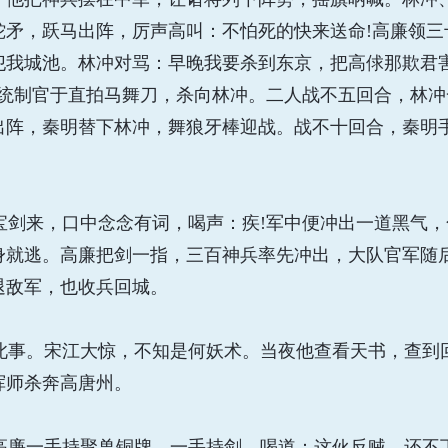
蛇矛，跃马出阵，厉声高叫：不怕死的快来送命!高廉领三
犯我城池。林冲对骂：早晚我要杀到东京，把高俅那欺君害
?统制官于直拍马舞刀，杀向林冲。二人战不五回合，林
出阵，秦明替下林冲，舞狼牙棒迎战。战不十回合，秦明
剑来，口中念念有词，喝声：疾!军中便冲出一道黑气，
就逃。高廉把剑一指，三百神兵率先冲出，大队官军随后
退敌军，也收兵回城。
事。宋江大惊，不知是何妖术。当夜他查看天书，查到
挥师杀奔高唐州。
廉一手持聚兽铜牌，一手持剑，喝道：这伙反贼，还不