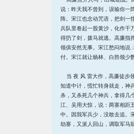
说：昨天我不曾到，误输你一阵
阵。宋江也念动咒语，把剑一
兵队里卷起一股黄沙，化作千
得扔了剑，拨马就逃。高廉指
领俱安然无事。宋江愁闷地说
付。宋江就让杨林、白胜领少
当 夜 风 雷大作，高廉徒
知道中计，慌忙转身就走，神
杀，又杀死几个神兵，拿得几
江、吴用大惊，说：两寨相距
中。因我军兵少，没敢去追。
劫寨，又派人回山，调取军马