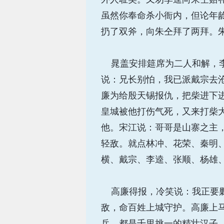
虽然你奉命杀小衙内，但论年
扔了双斧，向朱仝拜了两拜。
晁盖安排筵席为二人和解，李
说：兄长别怕，我已派戴宗去
廉为给殷天锡报仇，把柴进下
皇城被他打伤气死，又来打柴
他。宋江说：哥哥是山寨之主
轻敌。就点林冲、花荣、秦明
横、戴宗、李逵、张顺、杨雄
高廉得报，冷笑说：我正要剿
敌，命百姓上城守护。高廉上
兵，都是千里挑一的精壮汉子