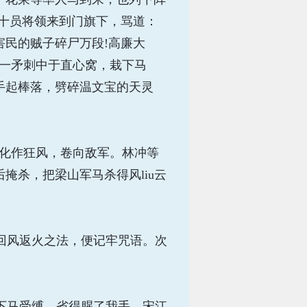
十员将领来到门旗下，骂道：
民的贼子碎尸万段!高廉大
冲一矛刺中于直心窝，栽下马
手起棒落，劈碎温文宝的天灵
化作狂风，卷向敌军。林冲等
掩杀，把梁山军马杀得风liu云
回风返火之法，便记牢咒语。次
下马受缚，省得腥了我手。宋江