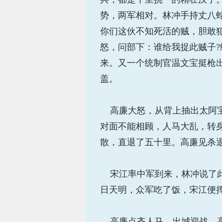
势，两军相对。林冲手持丈八
你们这伙不知死活的贼，胆敢
怒，问部下：谁给我捉此贼子
来。又一个统制官温文宝挺枪
盖。
高廉大怒，从背上抽出太阿宝
对面不能相顾，人马大乱，转身
散，直退了五十里。高廉见杀
宋江率中军到来，林冲说了此
日天明，众军吃了饭，宋江便
高廉点齐人马，出城迎战。高