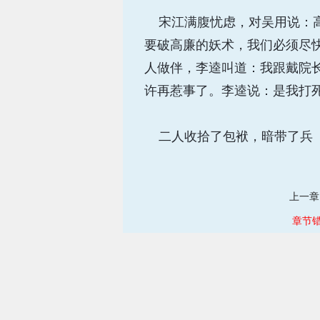
宋江满腹忧虑，对吴用说：高
要破高廉的妖术，我们必须尽
人做伴，李逵叫道：我跟戴院
许再惹事了。李逵说：是我打
二人收拾了包袱，暗带了兵
上一章
章节错