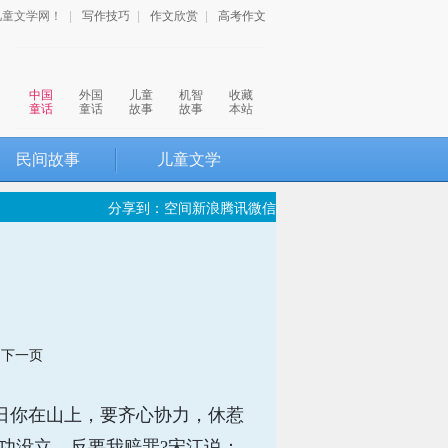
儿童文学网！
|
写作技巧
|
作文欣赏
|
高考作文
中国
外国
儿童
机智
收藏
童话
童话
故事
故事
本站
民间故事
儿童文学
分享到：
空间
新浪
腾讯
微信
下一页
日你在山上，要齐心协力，休惹
功没立，反要我赔罪?宋江说：