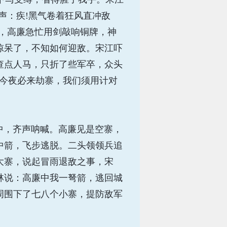
声：疾!黑气卷着狂风直冲敌
，高廉急忙用剑敲响铜牌，神
惊呆了，不知如何迎敌。宋江吓
查点人马，只折了些军卒，众头
廉今夜必来劫寨，我们须用计对
中，齐声呐喊。高廉见是空寨，
中箭，飞步逃脱。二头领领兵追
大寨，说起冒雨退敌之事，宋
林说：高廉中我一弩箭，逃回城
周围下了七八个小寨，提防敌军