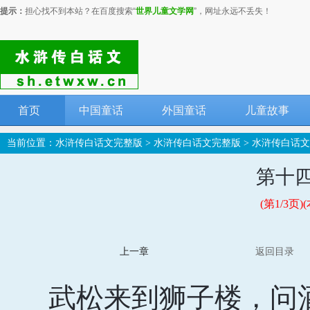
提示：
担心找不到本站？在百度搜索“
世界儿童文学网
”，网址永远不丢失！
首页
中国童话
外国童话
儿童故事
当前位置：
水浒传白话文完整版
>
水浒传白话文完整版
>
水浒传白话文
第十
(第1/3
上一章
返回目录
武松来到狮子楼，问酒