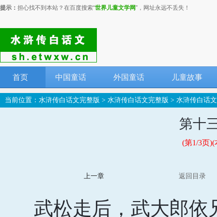
提示：
担心找不到本站？在百度搜索“
世界儿童文学网
”，网址永远不丢失！
首页
中国童话
外国童话
儿童故事
当前位置：
水浒传白话文完整版
>
水浒传白话文完整版
>
水浒传白话文
第十
(第1/3
上一章
返回目录
武松走后，武大郎依