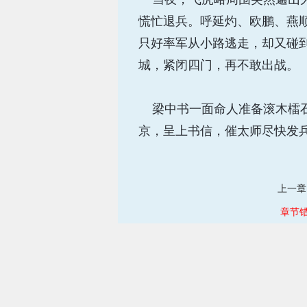
慌忙退兵。呼延灼、欧鹏、燕
只好率军从小路逃走，却又碰
城，紧闭四门，再不敢出战。
梁中书一面命人准备滚木檑石
京，呈上书信，催太师尽快发
上一章
章节错