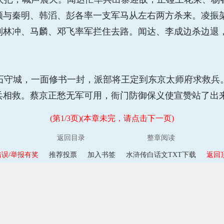
顺与秦明、韩滔、彭各率一支军马从左右两方杀来。凌振
到林冲、马麟、邓飞率军拦住去路。闻达、李成边杀边退
守城，一面修书一封，派部将王定到东京太师府求救兵
兵相救。蔡京正愁无军可用，衙门防御保义使宣赞站了出
(第1/3页)(本章未完，请点击下一页)
返回目录
整章阅读
误/举报有奖
推荐投票
加入书签
水浒传白话文TXT下载
返回