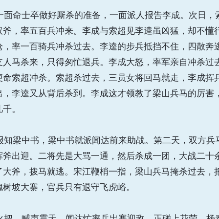
面命士卒做好厮杀的准备，一面派人报告李成。次日，
双斧，率五百兵冲来。李成与索超见李逵虽凶猛，却不懂
枪，率一百骑兵冲杀过去。李逵的步兵抵挡不住，四散奔
支人马杀来，只得匆忙退兵。李成大怒，率军亲自冲杀过
便命索超冲杀。索超杀过去，三员女将回马就走，李成挥
出，李逵又从背后杀到。李成这才领教了梁山兵马的厉害
几千。
知梁中书，梁中书就派闻达前来助战。第二天，双方兵
挥斧出迎。二将先是大骂一通，然后杀成一团，大战二十
了大斧，拨马就逃。宋江鞭梢一指，梁山兵马掩杀过去，
槐树坡大寨，官兵只有退守飞虎峪。
把，喊声震天。闻达忙率兵出寨迎敌，正碰上花荣、杨