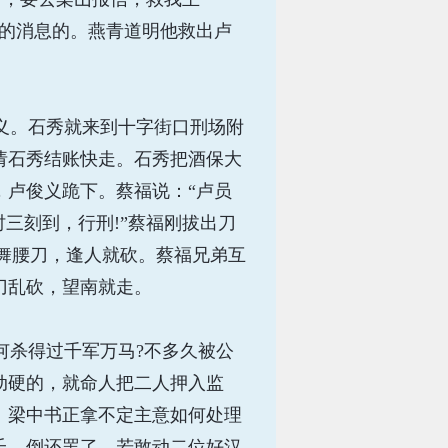
义的消息的。燕青道明他救出卢
义。石秀就来到十字街口刑场附
请石秀结账快走。石秀把酒保大
，卢俊义跪下。蔡福说：“卢员
三刻到，行刑!”蔡福刚拔出刀
挥舞腰刀，逢人就砍。蔡福兄弟互
刀乱砍，望南就走。
杀得过千军万马?不多久被公
动硬的，就命人把二人押入监
。梁中书正拿不定主意如何处理
氏，倒还罢了，若敢动二位好汉