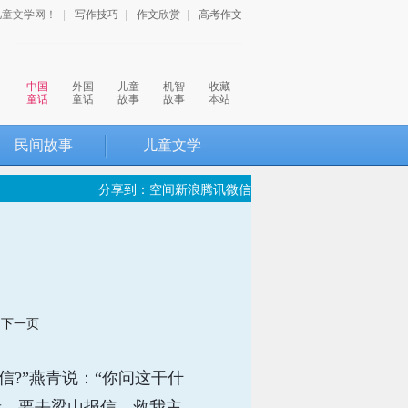
儿童文学网！
|
写作技巧
|
作文欣赏
|
高考作文
中国
外国
儿童
机智
收藏
童话
童话
故事
故事
本站
民间故事
儿童文学
分享到：
空间
新浪
腾讯
微信
下一页
?”燕青说：“你问这干什
青，要去梁山报信，救我主