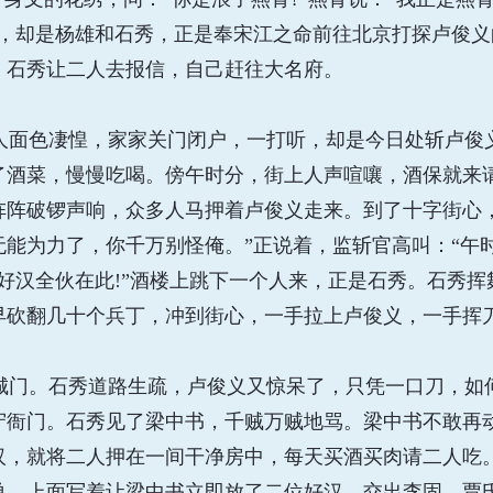
青，却是杨雄和石秀，正是奉宋江之命前往北京打探卢俊
。石秀让二人去报信，自己赶往大名府。
面色凄惶，家家关门闭户，一打听，却是今日处斩卢俊
了酒菜，慢慢吃喝。傍午时分，街上人声喧嚷，酒保就来
阵阵破锣声响，众多人马押着卢俊义走来。到了十字街心
能为力了，你千万别怪俺。”正说着，监斩官高叫：“午时
好汉全伙在此!”酒楼上跳下一个人来，正是石秀。石秀
早砍翻几十个兵丁，冲到街心，一手拉上卢俊义，一手挥
门。石秀道路生疏，卢俊义又惊呆了，只凭一口刀，如何
守衙门。石秀见了梁中书，千贼万贼地骂。梁中书不敢再
汉，就将二人押在一间干净房中，每天买酒买肉请二人吃
单，上面写着让梁中书立即放了二位好汉，交出李固、贾