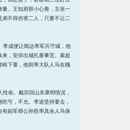
商量。王知府胆小心善，主张一
兄弟不得伤害二人，只要不让二
。李成便让闻达率军兵守城，他
唤来，安排出城扎寨事宜。索超
虎峪下寨，他则率大队人马在槐
人性命。戴宗回山东禀明情况，
他吃亏，不允。李逵坚持要去，
自有副军师公孙胜率其余人马保