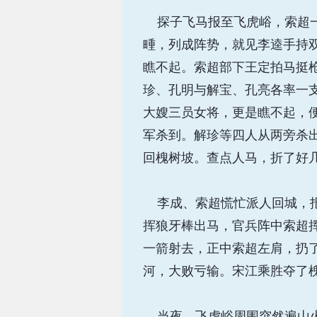
探子飞马报至飞虎峪，索超一
畽，列成阵势，就见李逵手持
瞧不起。索超部下王定拍马挺
珍、孔明与解宝、孔亮各率一
大嫂三员女将，更是瞧不起，
军杀到。解珍等四人从两旁杀
回槐树坡。查点人马，折了好
李成、索超慌忙派人回城，报
挥狼牙棒出马，官兵阵中索超
一箭射去，正中索超左肩，扔
河，大败亏输。宋江乘胜夺了
当夜，飞虎峪周围突然遍山火