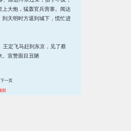
架上大炮，猛轰官兵营寨。闻达
，到天明时方退到城下，慌忙进
。王定飞马赶到东京，见了蔡
来。宣赞面目丑陋
下一页
顶部