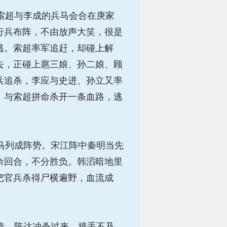
索超与李成的兵马会合在庚家
行兵布阵，不由放声大笑，很是
逃。索超率军追赶，却碰上解
去，正碰上扈三娘、孙二娘、顾
兵追杀，李应与史进、孙立又率
，与索超拼命杀开一条血路，逃
马列成阵势。宋江阵中秦明当先
余回合，不分胜负。韩滔暗地里
把官兵杀得尸横遍野，血流成
春、陈达冲杀过来，措手不及，