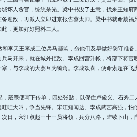
全城坏人贪官，统统杀光。梁中书没了主意，找来王知府
准备迎敌，再派人立即进京报告蔡太师。梁中书就命蔡福
如此，更加好好照料二人。
和李天王李成二位兵马都监，命他们及早做好防守准备
山兵马开来，就在城外拒敌。李成回营升帐，将部下将官
一寨，与李成的大寨互为犄角。李成欢喜，便命索超在飞
，戴宗便写下传单，四处张贴，以保住卢俊义、石秀二
逵哇哇大叫，争当先锋。宋江知闻达、李成武艺高强，怕
。次日，宋江点起三十三员将领，兵分八路，陆续下山，