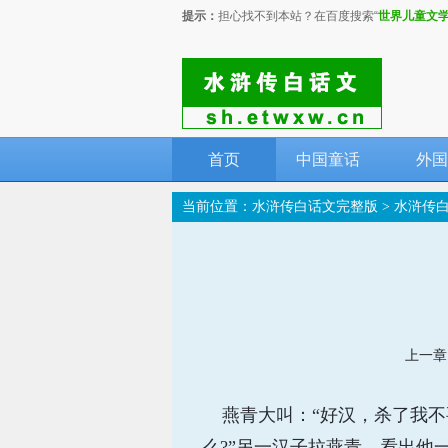
提示：
担心找不到本站？在百度搜索“
世界儿童文
首页
中国童话
外国
当前位置：
水浒传白话文完整版
>
水浒传
上一章
燕青大叫：“好汉，杀了我不要
么?”另一汉子拉燕青，看出他