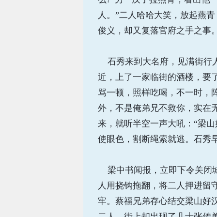
人。”二人哈哈大笑，放起燕
俊义，却又复落官府之手之事
石秀来到大名府，见满街行人
近，上了一家临街的酒楼，要
骂一顿，照样吃喝，不一时，
外，不是俺弟兄不救你，实在无
来，就听半空一声大吼：“梁山
使眼色，割断绳索就逃。石秀
梁中书闻报，立即下令关闭城
人用挠钩拖翻，将二人押进留
牢。蔡福兄弟存心结交梁山好
二人，街上却出现了几十张传