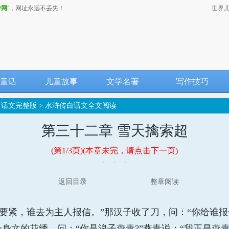
学网
”，网址永远不丢失！
世界
童话
儿童故事
文学名著
写作技巧
白话文完整版
>
水浒传白话文全文阅读
第三十二章 雪天擒索超
(第1/3页)(本章未完，请点击下一页)
返回目录
整章阅读
紧，谁去为主人报信。”那汉子收了刀，问：“你给谁报信
一身文的花绣，问：“你是浪子燕青?”燕青说：“我正是燕