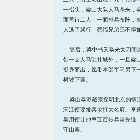
一指头，梁山大队人马杀来，
面善待二人，一面排兵布阵，
人逃了就行。蔡福兄弟巴不得
随后，梁中书又唤来大刀闻达
带一支人马驻扎城外，一旦梁
挺身而出，愿带本部军马另下
树坡下寨。
梁山早派戴宗探明北京的情况
宋江便要发兵攻打大名府。李
吴用便让他率五百步兵当先锋
守山寨。