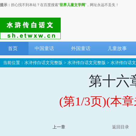
提示：
担心找不到本站？在百度搜索“
世界儿童文学网
”，网址永远不丢失！
首页
中国童话
外国童话
儿童故事
当前位置：
水浒传白话文完整版
>
水浒传白话文完整版
>
水浒传白话文
第十六
(第1/3页)(
上一章
返回目录