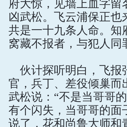
府大惊，见墙上血字留
凶武松。飞云浦保正也
共是一十九条人命。知
窝藏不报者，与犯人同
伙计探听明白，飞报
官，兵丁、差役倾巢而
武松说：“不是当哥哥
有个闪失，当哥哥的面
说了，花和尚鲁大师和