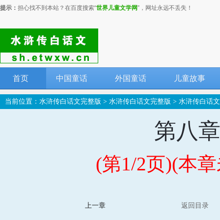
提示：
担心找不到本站？在百度搜索“
世界儿童文学网
”，网址永远不丢失！
首页
中国童话
外国童话
儿童故事
当前位置：
水浒传白话文完整版
>
水浒传白话文完整版
>
水浒传白话文
第八章
(第1/2页)(
上一章
返回目录