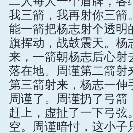
二人每人一个盾牌，各
我三箭，我再射你三箭
能一箭把杨志射个透明
旗挥动，战鼓震天。杨
来，一箭朝杨志后心射
落在地。周谨第二箭射
第三箭射来，杨志一伸
周谨了。周谨扔了弓箭
赶上，虚扯了一下弓弦
空。周谨暗忖，这小子