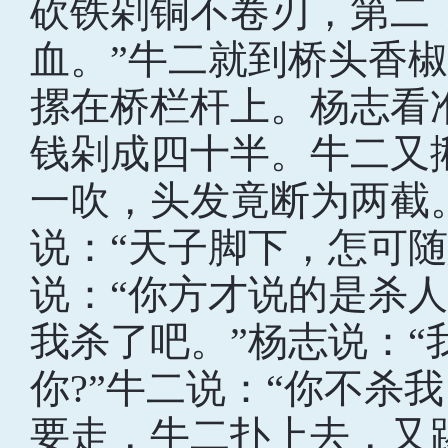
砍铁剁铜不卷刃，第二
血。”牛二就到桥头香
摞在桥栏杆上。杨志看
钱剁成四十半。牛二又
一吹，头发竟断为两截
说：“天子脚下，怎可随
说：“你方才说的是杀
我杀了吧。”杨志说：
你?”牛二说：“你不杀
要走，牛二扑上去，又