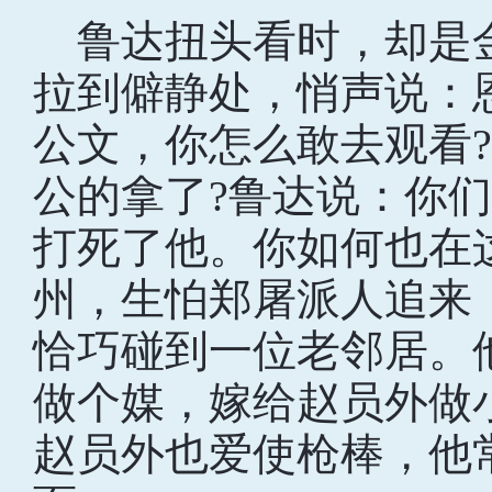
鲁达扭头看时，却是
拉到僻静处，悄声说：
公文，你怎么敢去观看
公的拿了?鲁达说：你
打死了他。你如何也在
州，生怕郑屠派人追来
恰巧碰到一位老邻居。
做个媒，嫁给赵员外做
赵员外也爱使枪棒，他